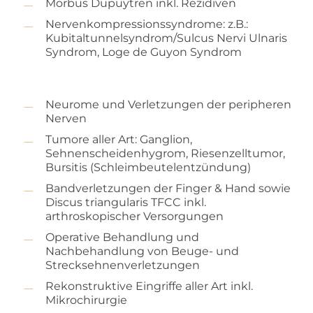
am Ober- und Unterlid
Morbus Dupuytren inkl. Rezidiven
der Hände oder Achseln
Nerventumore – Schwannome
Entfernung von Tumoren aller Art
Nervenkompressionssyndrome: z.B.:
Basaliom (Weißer Hautkrebs)
Kubitaltunnelsyndrom/Sulcus Nervi Ulnaris
Ästhetische Gesichtschirurgie
Syndrom, Loge de Guyon Syndrom
Plattenepithelkarzinom
Atherom (gutartige Talgzyste)
Gefäßmalformationen
Neurome und Verletzungen der peripheren
Melanom (operative Therapie)
Nerven
Tumore aller Art: Ganglion,
Sehnenscheidenhygrom, Riesenzelltumor,
Bursitis (Schleimbeutelentzündung)
Bandverletzungen der Finger & Hand sowie
Discus triangularis TFCC inkl.
arthroskopischer Versorgungen
Operative Behandlung und
Nachbehandlung von Beuge- und
Strecksehnenverletzungen
Rekonstruktive Eingriffe aller Art inkl.
Mikrochirurgie