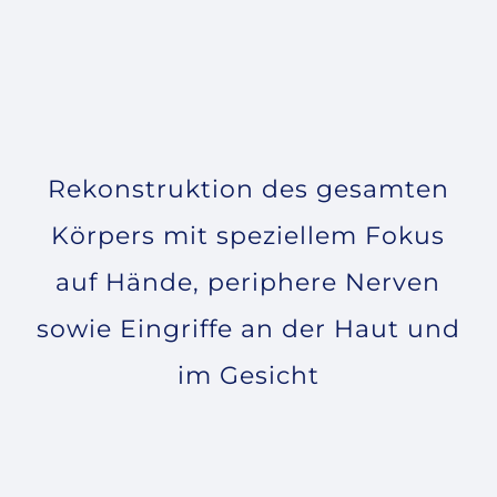
R
e
k
o
n
s
t
r
u
k
t
i
o
n
d
e
s
g
e
s
a
m
t
e
n
K
ö
r
p
e
r
s
m
i
t
s
p
e
z
i
e
l
l
e
m
F
o
k
u
s
a
u
f
H
ä
n
d
e
,
p
e
r
i
p
h
e
r
e
N
e
r
v
e
n
s
o
w
i
e
E
i
n
g
r
i
f
f
e
a
n
d
e
r
H
a
u
t
u
n
d
i
m
G
e
s
i
c
h
t