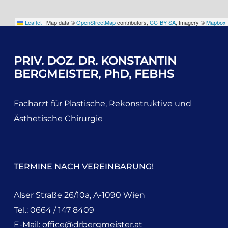
Leaflet
|
Map data ©
OpenStreetMap
contributors,
CC-BY-SA
, Imagery ©
Mapbox
PRIV. DOZ. DR.
KONSTANTIN
BERGMEISTER, PhD, FEBHS
Facharzt für Plastische, Rekonstruktive und
Ästhetische Chirurgie
TERMINE NACH VEREINBARUNG!
Alser Straße 26/10a, A-1090 Wien
Tel.: 0664 / 147 8409
E-Mail:
office@drbergmeister.at