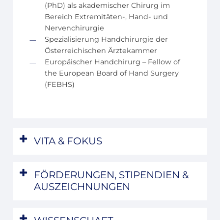
(PhD) als akademischer Chirurg im
Bereich Extremitäten-, Hand- und
Nervenchirurgie
Spezialisierung Handchirurgie der
Österreichischen Ärztekammer
Europäischer Handchirurg – Fellow of
the European Board of Hand Surgery
(FEBHS)
VITA & FOKUS
Nach meinem Studium der Humanmedizin
FÖRDERUNGEN, STIPENDIEN &
in Wien, habe ich mit Auszeichnung ein
AUSZEICHNUNGEN
Doktorat (PhD) im Bereich
Neurowissenschaften im Bereich
Im Rahmen meiner bisherigen Laufbahn