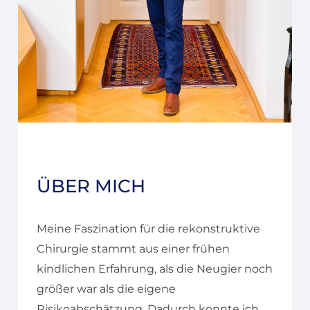
Ü
B
E
R
M
I
C
H
Meine Faszination für die rekonstruktive
Chirurgie stammt aus einer frühen
kindlichen Erfahrung, als die Neugier noch
größer war als die eigene
Risikoabschätzung. Dadurch konnte ich